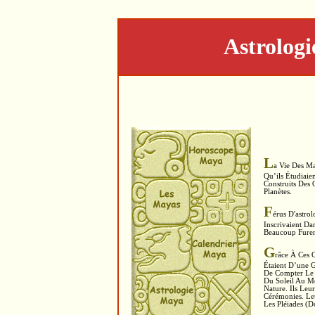
Astrologi
L
A Vie Des M
Qu’ils Étudiaie
Construits Des 
Planètes.
F
Érus D'astrol
Inscrivaient Da
Beaucoup Furent
G
Râce À Ces O
Étaient D’une 
De Compter Le 
Du Soleil Au Mo
Nature. Ils Leu
Cérémonies. Leu
Les Pléiades (d